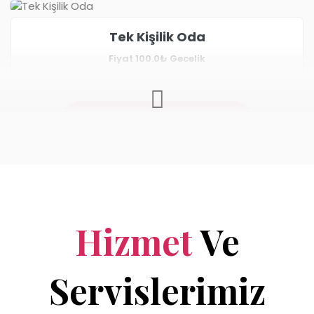
Tek Kişilik Oda
Fiyat
100.0₺
Gecelik
TÜM ODALARI GÖRÜN
Hizmet
Ve
Servislerimiz