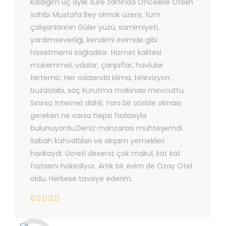
kaldığım üç aylık süre zarfında Öncelikle Otelin
sahibi Mustafa Bey olmak üzere, tüm
çalışanlarının Güler yüzü, samimiyeti,
yardımseverliği, kendimi evimde gibi
hissetmemi sağladılar. Hizmet kalitesi
mükemmel, odalar, çarşaflar, havlular
tertemiz. Her odasında klima, televizyon ,
buzdolabı, saç kurutma makinası mevcuttu.
Sınırsız internet dahil, Yani bir otelde olması
gereken ne varsa hepsi fazlasıyla
bulunuyordu.Deniz manzarası muhteşemdi.
Sabah kahvaltıları ve akşam yemekleri
harikaydı. Ücreti deseniz çok makul, kat kat
fazlasını hakediyor. Artık bir evim de Özay Otel
oldu. Herkese tavsiye ederim.