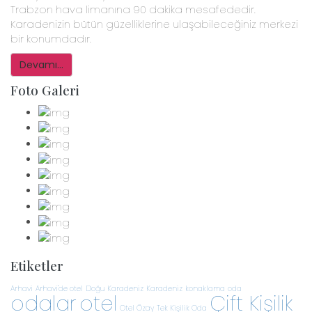
Trabzon hava limanına 90 dakika mesafededir.
Karadenizin bütün güzelliklerine ulaşabileceğiniz merkezi
bir konumdadır.
Devamı...
Foto Galeri
Etiketler
Arhavi
Arhavi'de otel
Doğu Karadeniz
Karadeniz
konaklama
oda
odalar
otel
Çift Kişilik
Otel Özay
Tek Kişilik Oda