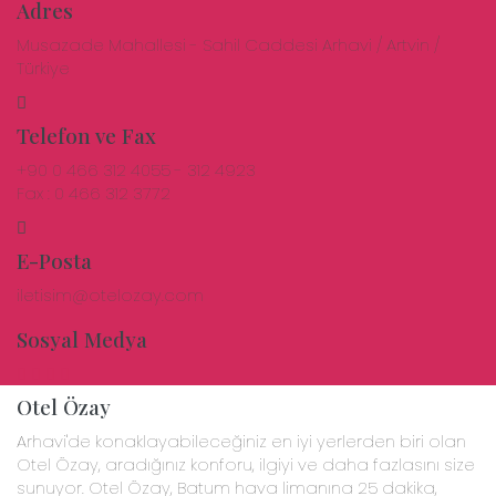
Adres
Musazade Mahallesi - Sahil Caddesi Arhavi / Artvin /
Türkiye
Telefon ve Fax
+90 0 466 312 4055 - 312 4923
Fax : 0 466 312 3772
E-Posta
iletisim@otelozay.com
Sosyal Medya
Otel Özay
Arhavi'de konaklayabileceğiniz en iyi yerlerden biri olan
Otel Özay, aradığınız konforu, ilgiyi ve daha fazlasını size
sunuyor. Otel Özay, Batum hava limanına 25 dakika,