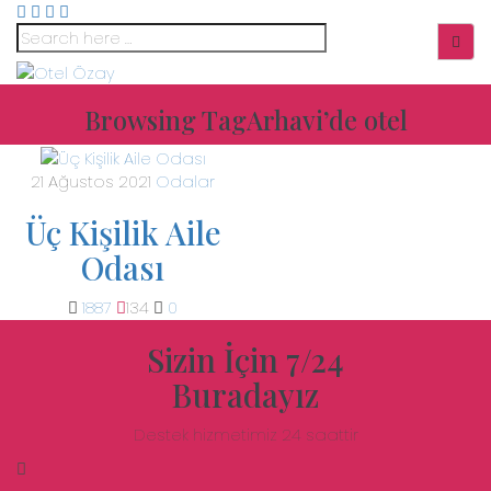
Browsing Tag
Arhavi’de otel
21 Ağustos 2021
Odalar
Üç Kişilik Aile
Odası
1887
134
0
Sizin İçin 7/24
Buradayız
Destek hizmetimiz 24 saattir